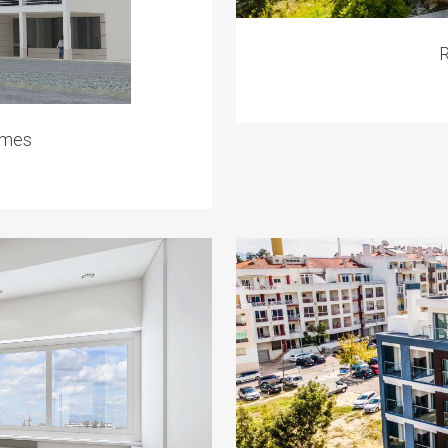
R
omes