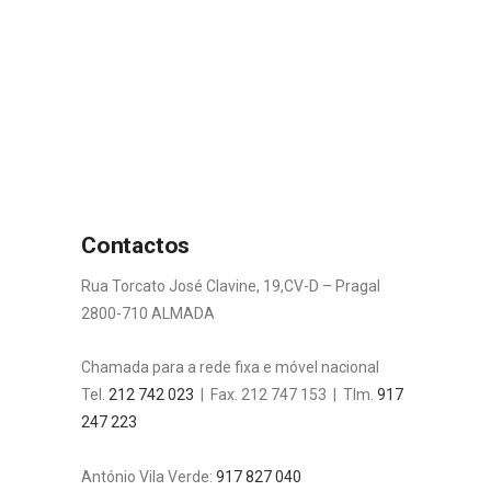
Contactos
Rua Torcato José Clavine, 19,CV-D – Pragal
2800-710 ALMADA
Chamada para a rede fixa e móvel nacional
Tel.
212 742 023
| Fax. 212 747 153 | Tlm.
917
247 223
António Vila Verde:
917 827 040