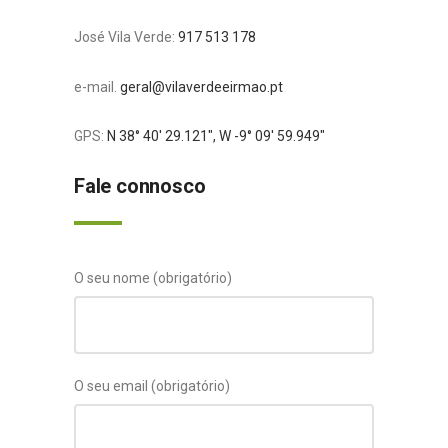
José Vila Verde:
917 513 178
e-mail.
geral@vilaverdeeirmao.pt
GPS:
N 38° 40′ 29.121″, W -9° 09′ 59.949″
Fale connosco
O seu nome (obrigatório)
O seu email (obrigatório)