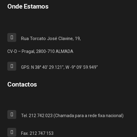
Onde Estamos
Rua Torcato José Clavine, 19,
CV-D – Pragal, 2800-710 ALMADA
GPS: N 38° 40' 29.121'', W -9° 09' 59.949''
Contactos
Tel. 212 742 023 (Chamada para a rede fixa nacional)
Fax. 212 747 153