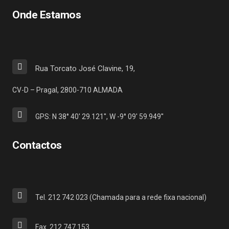
Onde Estamos
Rua Torcato José Clavine, 19,
CV-D – Pragal, 2800-710 ALMADA
GPS: N 38° 40' 29.121'', W -9° 09' 59.949''
Contactos
Tel. 212 742 023 (Chamada para a rede fixa nacional)
Fax. 212 747 153