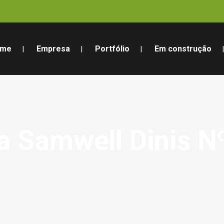
ome
Empresa
Portfólio
Em construção
a Samwell Dinis N