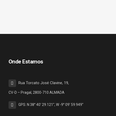
Onde Estamos
Rua Torcato José Clavine, 19,
CV-D – Pragal, 2800-710 ALMADA
GPS: N 38° 40' 29.121'', W -9° 09' 59.949''